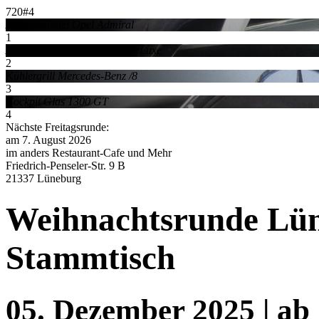
720#4
Amaturentafel Opel Admiral
1
Armaturentafel DAF66 SuperLuxe
2
Kühlergrill Mercedes-Benz /8
3
Cockpit Glas 1300 GT
4
Nächste Freitagsrunde:
am 7. August 2026
im anders Restaurant-Cafe und Mehr
Friedrich-Penseler-Str. 9 B
21337 Lüneburg
Weihnachtsrunde Lü
Stammtisch
05. Dezember 2025
|
ab