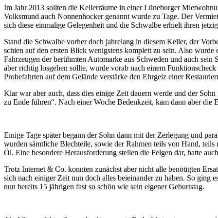
Im Jahr 2013 sollten die Kellerräume in einer Lüneburger Mietwohn
Volksmund auch Nonnenhocker genannt wurde zu Tage. Der Vermieter d
sich diese einmalige Gelegenheit und die Schwalbe erhielt ihren jetzi
Stand die Schwalbe vorher doch jahrelang in diesem Keller, der Vorbes
schien auf den ersten Blick wenigstens komplett zu sein. Also wurde e
Fahrzeugen der berühmten Automarke aus Schweden und auch sein Soh
aber richtig losgehen sollte, wurde vorab nach einem Funktionscheck
Probefahrten auf dem Gelände verstärke den Ehrgeiz einer Restaurie
Klar war aber auch, dass dies einige Zeit dauern werde und der Sohn
zu Ende führen“. Nach einer Woche Bedenkzeit, kam dann aber die En
Einige Tage später begann der Sohn dann mit der Zerlegung und paral
wurden sämtliche Blechteile, sowie der Rahmen teils von Hand, teil
Öl. Eine besondere Herausforderung stellen die Felgen dar, hatte auc
Trotz Internet & Co. konnten zunächst aber nicht alle benötigten Er
sich nach einiger Zeit nun doch alles beieinander zu haben. So ging
nun bereits 15 jährigen fast so schön wie sein eigener Geburtstag.