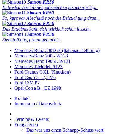
Simson KR50
Entrosten verchromen,einspeichen,justieren,fertig..
Simson KR50
So, kurz vor Abschluß noch die Beleuchtung dran..
Simson KR50
Das Ergebnis kann sich wirklich sehen lassen..
Simson KR50
Sieht toll aus, prima gemacht !
Mercedes-Benz 200D /8 (Italienauslieferung)
Mercedes-Benz 200 - W123
Mercedes-Benz 190SL W121
Mercedes T-Modell S123
Ford Taunus GXL (Knudsen)
Ford Capri 3 - 2,3 V6
Ford 17M P7
Opel Corsa B - EZ 1998
Kontakt
Impressum / Datenschutz
Termine & Events
Fotogalerien
Das war uns einen Schnapp-Schuss wert!