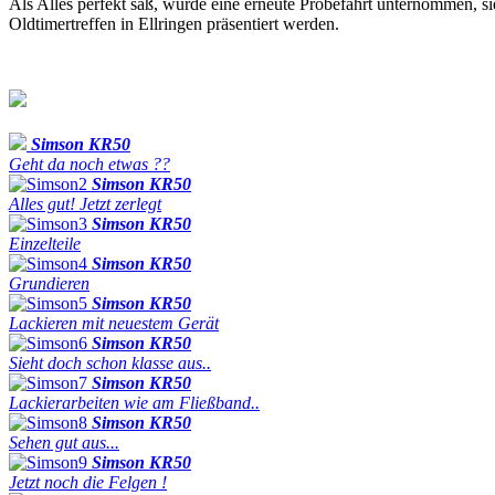
Als Alles perfekt saß, wurde eine erneute Probefahrt unternommen, si
Oldtimertreffen in Ellringen präsentiert werden.
Simson KR50
Geht da noch etwas ??
Simson KR50
Alles gut! Jetzt zerlegt
Simson KR50
Einzelteile
Simson KR50
Grundieren
Simson KR50
Lackieren mit neuestem Gerät
Simson KR50
Sieht doch schon klasse aus..
Simson KR50
Lackierarbeiten wie am Fließband..
Simson KR50
Sehen gut aus...
Simson KR50
Jetzt noch die Felgen !