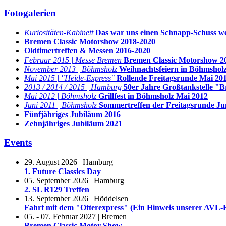
Fotogalerien
Kuriositäten-Kabinett
Das war uns einen Schnapp-Schuss we
Bremen Classic Motorshow 2018-2020
Oldtimertreffen & Messen 2016-2020
Februar 2015 | Messe Bremen
Bremen Classic Motorshow 20
November 2013 | Böhmsholz
Weihnachtsfeiern in Böhmshol
Mai 2015 | "Heide-Express"
Rollende Freitagsrunde Mai 20
2013 / 2014 / 2015 | Hamburg
50er Jahre Großtankstelle "
Mai 2012 | Böhmsholz
Grillfest in Böhmsholz Mai 2012
Juni 2011 | Böhmsholz
Sommertreffen der Freitagsrunde Ju
Fünfjähriges Jubiläum 2016
Zehnjähriges Jubiläum 2021
Events
29. August 2026 | Hamburg
1. Future Classics Day
05. September 2026 | Hamburg
2. SL R129 Treffen
13. September 2026 | Höddelsen
Fahrt mit dem "Otterexpress" (Ein Hinweis unserer AVL
05. - 07. Februar 2027 | Bremen
Bremen Classic Motor Show