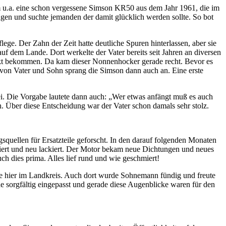
 u.a. eine schon vergessene Simson KR50 aus dem Jahr 1961, die im
en und suchte jemanden der damit glücklich werden sollte. So bot
ege. Der Zahn der Zeit hatte deutliche Spuren hinterlassen, aber sie
auf dem Lande. Dort werkelte der Vater bereits seit Jahren an diversen
ekt bekommen. Da kam dieser Nonnenhocker gerade recht. Bevor es
 von Vater und Sohn sprang die Simson dann auch an. Eine erste
ei. Die Vorgabe lautete dann auch: „Wer etwas anfängt muß es auch
 Über diese Entscheidung war der Vater schon damals sehr stolz.
quellen für Ersatzteile geforscht. In den darauf folgenden Monaten
iert und neu lackiert. Der Motor bekam neue Dichtungen und neues
ch dies prima. Alles lief rund und wie geschmiert!
kte hier im Landkreis. Auch dort wurde Sohnemann fündig und freute
e sorgfältig eingepasst und gerade diese Augenblicke waren für den