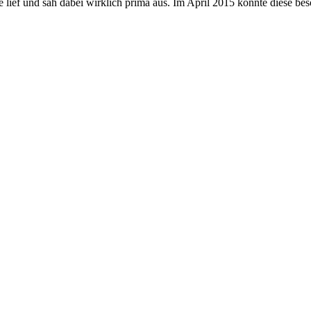
e lief und sah dabei wirklich prima aus. Im April 2015 konnte diese be