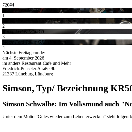
720#4
Motor Mercedes-Benz 300 SL Flügeltürer
1
Motor Mercedes-Benz 600er Pullmann
2
Cockpit Glas 1300 GT
3
Motor Ford Tauns GXL (Knudsen)
4
Nächste Freitagsrunde:
am 4. September 2026
im anders Restaurant-Cafe und Mehr
Friedrich-Penseler-Straße 9b
21337 Lüneburg Lüneburg
Simson, Typ/ Bezeichnung KR50 
Simson Schwalbe: Im Volksmund auch "N
Unter dem Motto “Gutes wieder zum Leben erwecken“ steht folgende G