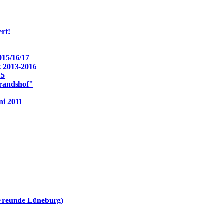
rt!
15/16/17
z 2013-2016
15
Brandshof"
ni 2011
-Freunde Lüneburg)