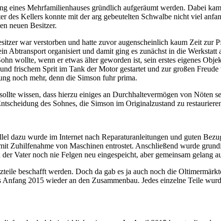
ung eines Mehrfamilienhauses gründlich aufgeräumt werden. Dabei kam
es Kellers konnte mit der arg gebeutelten Schwalbe nicht viel anfang
gen neuen Besitzer.
itzer war verstorben und hatte zuvor augenscheinlich kaum Zeit zur Pfl
in Abtransport organisiert und damit ging es zunächst in die Werkstatt 
n wollte, wenn er etwas älter geworden ist, sein erstes eigenes Obj
 und frischem Sprit im Tank der Motor gestartet und zur großen Freude
rung noch mehr, denn die Simson fuhr prima.
 sollte wissen, dass hierzu einiges an Durchhaltevermögen von Nöten s
tscheidung des Sohnes, die Simson im Originalzustand zu restaurieren.
lel dazu wurde im Internet nach Reparaturanleitungen und guten Bezugs
s mit Zuhilfenahme von Maschinen entrostet. Anschließend wurde grund
h der Vater noch nie Felgen neu eingespeicht, aber gemeinsam gelang au
satzteile beschafft werden. Doch da gab es ja auch noch die Oltimermär
 es Anfang 2015 wieder an den Zusammenbau. Jedes einzelne Teile wurd