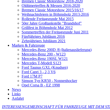
Bremen Classic Motorshow 2018-2020
Oldtimertreffen & Messen 2016-2020
Bremen Classic Motorshow 2015/16/17
Weihnachtsfeiern in Böhmsholz 2013-2016
Rollende Freitagsrunde Mai 2015
50er Jahre Großtankstelle "Brandshof"
Grillfest in Böhmsholz Mai 2012
Sommertreffen der Freitagsrunde Juni 2011
Fünfjähriges Jubiläum 2016
Zehnjähriges Jubiläum 2021
Marken & Fahrzeuge
Mercedes-Benz 200D /8 (Italienauslieferung)
Mercedes-Benz 200 - W123
Mercedes-Benz 190SL W121
Mercedes T-Modell S123
Ford Taunus GXL (Knudsen)
Ford Capri 3 - 2,3 V6
Ford 17M P7
Simson Typ KR50 - Nonnenhocker
Opel Corsa B - EZ 1998
News
Links
Anfahrt
INTERESSENGEMEINSCHAFT FÜR
FAHRZEUGE MIT DEM ST