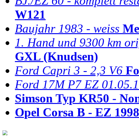
BJ./EZ 60 - komplett rest
W121
Baujahr 1983 - weiss
Me
1. Hand und 9300 km ori
GXL (Knudsen)
Ford Capri 3 - 2,3 V6
Fo
Ford 17M P7 EZ 01.05.
Simson Typ KR50 - No
Opel Corsa B - EZ 199