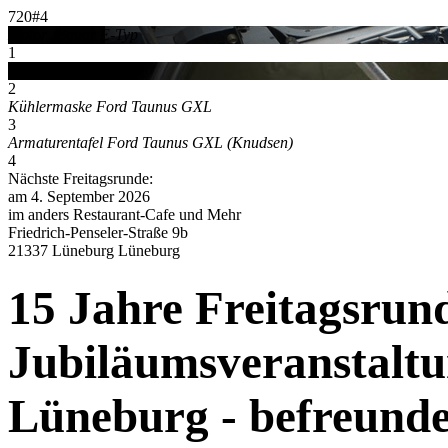
720#4
Motor Jaguar E-Typ
1
Cockpit Jeep Willys
2
Kühlermaske Ford Taunus GXL
3
Armaturentafel Ford Taunus GXL (Knudsen)
4
Nächste Freitagsrunde:
am 4. September 2026
im anders Restaurant-Cafe und Mehr
Friedrich-Penseler-Straße 9b
21337 Lüneburg Lüneburg
15 Jahre Freitagsru
Jubiläumsveranstaltu
Lüneburg - befreunde